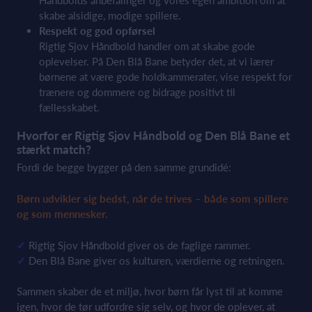
Håndbolds anbefalinger og vores egen ambition om at
skabe alsidige, modige spillere.
Respekt og god opførsel
Rigtig Sjov Håndbold handler om at skabe gode
oplevelser. På Den Blå Bane betyder det, at vi lærer
børnene at være gode holdkammerater, vise respekt for
trænere og dommere og bidrage positivt til
fællesskabet.
Hvorfor er Rigtig Sjov Håndbold og Den Blå Bane et
stærkt match?
Fordi de begge bygger på den samme grundidé:
Børn udvikler sig bedst, når de trives – både som spillere
og som mennesker.
✓
Rigtig Sjov Håndbold giver os de faglige rammer.
✓
Den Blå Bane giver os kulturen, værdierne og retningen.
Sammen skaber de et miljø, hvor børn får lyst til at komme
igen, hvor de tør udfordre sig selv, og hvor de oplever, at