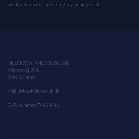
håndbold er både sjovt, trygt og meningsfuldt.
HILLERØD HÅNDBOLDKLUB
Milnersvej 39A
3400 Hillerød
Mail:
info@hillerod-hk.dk
CVR-nummer: 74823416