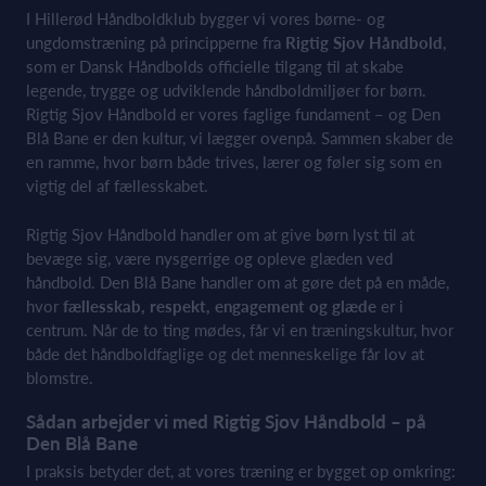
I Hillerød Håndboldklub bygger vi vores børne- og
ungdomstræning på principperne fra
Rigtig Sjov Håndbold
,
som er Dansk Håndbolds officielle tilgang til at skabe
legende, trygge og udviklende håndboldmiljøer for børn.
Rigtig Sjov Håndbold er vores faglige fundament – og Den
Blå Bane er den kultur, vi lægger ovenpå. Sammen skaber de
en ramme, hvor børn både trives, lærer og føler sig som en
vigtig del af fællesskabet.
Rigtig Sjov Håndbold handler om at give børn lyst til at
bevæge sig, være nysgerrige og opleve glæden ved
håndbold. Den Blå Bane handler om at gøre det på en måde,
hvor
fællesskab, respekt, engagement og glæde
er i
centrum. Når de to ting mødes, får vi en træningskultur, hvor
både det håndboldfaglige og det menneskelige får lov at
blomstre.
Sådan arbejder vi med Rigtig Sjov Håndbold – på
Den Blå Bane
I praksis betyder det, at vores træning er bygget op omkring: