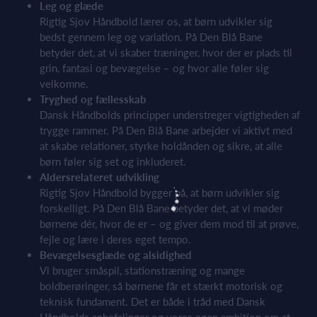
Leg og glæde
Rigtig Sjov Håndbold lærer os, at børn udvikler sig
bedst gennem leg og variation. På Den Blå Bane
betyder det, at vi skaber træninger, hvor der er plads til
grin, fantasi og bevægelse – og hvor alle føler sig
velkomne.
Tryghed og fællesskab
Dansk Håndbolds principper understreger vigtigheden af
trygge rammer. På Den Blå Bane arbejder vi aktivt med
at skabe relationer, styrke holdånden og sikre, at alle
børn føler sig set og inkluderet.
Aldersrelateret udvikling
Rigtig Sjov Håndbold bygger på, at børn udvikler sig
forskelligt. På Den Blå Bane betyder det, at vi møder
børnene dér, hvor de er – og giver dem mod til at prøve,
fejle og lære i deres eget tempo.
Bevægelsesglæde og alsidighed
Vi bruger småspil, stationstræning og mange
boldberøringer, så børnene får et stærkt motorisk og
teknisk fundament. Det er både i tråd med Dansk