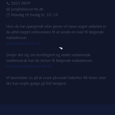
📞 2825 0899
📧
jon@hillerod-hk.dk
🕓 Mandag til fredag kl. 10–14
Hvis du har spørgsmål eller gerne vil have noget uddybet er
du altid meget velkommen til at sende en mail til følgende
mailadresse:
info@hillerod-hk.dk
Drejer det sig om kontingent og andet vedrørende
medlemskab kan du skrive til følgende mailadresse:
kontingent@hillerod-hk.dk
Vi bestræber os på at svare på email indenfor 48 timer, men
der kan nogle gange gå lidt længere.