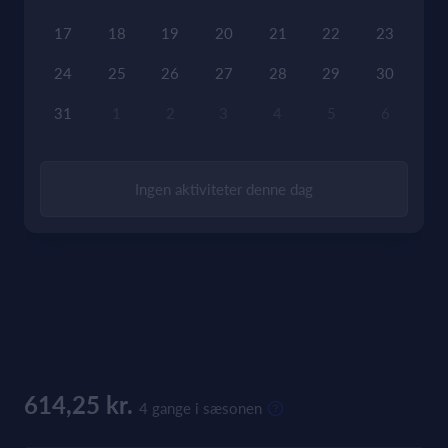
17
18
19
20
21
22
23
24
25
26
27
28
29
30
31
1
2
3
4
5
6
Ingen aktiviteter denne dag
614,25 kr.
4 gange i sæsonen