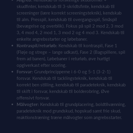
skudfinter, kendskab til 3-skridtsfinte, kendskab til
screeninger (lære korrekt screeningsteknik), kendskab
til alm. Presspil, kendskab til overgangsspil, Småspil
(bevægelse og overblik). Fokus på spil 2 mod 2, 3 mod
3, 4 mod 4, 2 mod 1, 3 mod 2 og 4 mod 3. Kendskab til
enkelte angrebsstarter og løbebaner.
Kontraspil/returløb:
Kendskab til kontraspil, Fase 1
(Fløje og strege – lange udkast), Fase 2 (Bagspillere, spil
frem ad banen), Løbebaner i returløb, øve hurtigt
opgiverkast efter scoring.
Forsvar:
Grundprincipperne i 6-0 og 5-1 (3-2-1)
forsvar. Kendskab til tacklingsteknik, kendskab til
korrekt ben stilling, kendskab til paradeteknik, kendskab
til skift i forsvar, kendskab til bolderobring, Øve
offensivt forsvar.
Målvogter:
Kendskab til grundplacering, boldtilvænning,
paradeteknik mod grundskud, hopskud samt frie skud,
reaktionstræning træne målvogter som angrebsstarter.