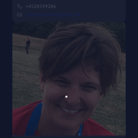
+4528599286
jalbertsen2004@yahoo.dk