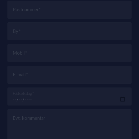
Postnummer
By
Mobil
E-mail
Fødselsdag
Evt. kommentar