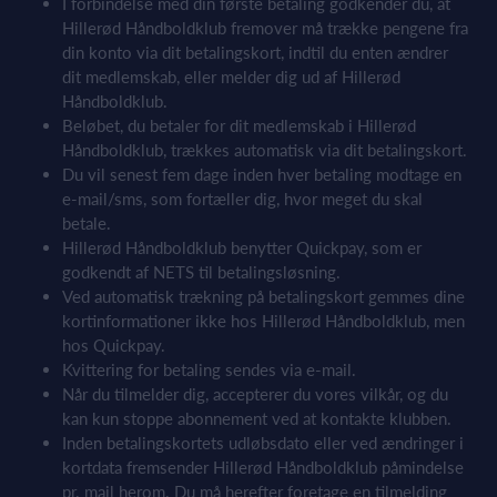
I forbindelse med din første betaling godkender du, at
Hillerød Håndboldklub fremover må trække pengene fra
din konto via dit betalingskort, indtil du enten ændrer
dit medlemskab, eller melder dig ud af Hillerød
Håndboldklub.
Beløbet, du betaler for dit medlemskab i Hillerød
Håndboldklub, trækkes automatisk via dit betalingskort.
Du vil senest fem dage inden hver betaling modtage en
e-mail/sms, som fortæller dig, hvor meget du skal
betale.
Hillerød Håndboldklub benytter Quickpay, som er
godkendt af NETS til betalingsløsning.
Ved automatisk trækning på betalingskort gemmes dine
kortinformationer ikke hos Hillerød Håndboldklub, men
hos Quickpay.
Kvittering for betaling sendes via e-mail.
Når du tilmelder dig, accepterer du vores vilkår, og du
kan kun stoppe abonnement ved at kontakte klubben.
Inden betalingskortets udløbsdato eller ved ændringer i
kortdata fremsender Hillerød Håndboldklub påmindelse
pr. mail herom. Du må herefter foretage en tilmelding