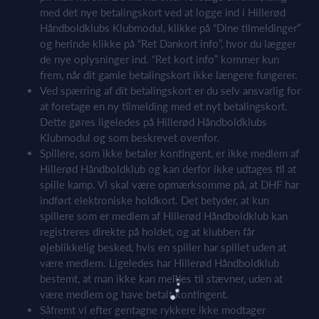
med det nye betalingskort ved at logge ind i Hillerød
Håndboldklubs Klubmodul, klikke på “Dine tilmeldinger”
og herinde klikke på “Ret Dankort info”, hvor du lægger
de nye oplysninger ind. “Ret kort info” kommer kun
frem, når dit gamle betalingskort ikke længere fungerer.
Ved spærring af dit betalingskort er du selv ansvarlig for
at foretage en ny tilmelding med et nyt betalingskort.
Dette gøres ligeledes på Hillerød Håndboldklubs
Klubmodul og som beskrevet ovenfor.
Spillere, som ikke betaler kontingent, er ikke medlem af
Hillerød Håndboldklub og kan derfor ikke udtages til at
spille kamp. Vi skal være opmærksomme på, at DHF har
indført elektroniske holdkort. Det betyder, at kun
spillere som er medlem af Hillerød Håndboldklub kan
registreres direkte på holdet, og at klubben får
øjeblikkelig besked, hvis en spiller har spillet uden at
være medlem. Ligeledes har Hillerød Håndboldklub
bestemt, at man ikke kan meldes til stævner, uden at
være medlem og have betalt kontingent.
Såfremt vi efter gentagne rykkere ikke modtager